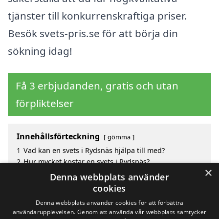
tjänster till konkurrenskraftiga priser.
Besök svets-pris.se för att börja din
sökning idag!
Få 3 erbjudanden, gratis och utan
förpliktelser
Innehållsförteckning
gömma
1
Vad kan en svets i Rydsnäs hjälpa till med?
2
Hur mycket kostar en svets i Rydsnäs?
×
3
Fördelar med att välja svets i Rydsnäs
Denna webbplats använder
4
Sök efter en skicklig svets i de omgivande städerna
cookies
Rydsnäs
Denna webbplats använder cookies för att förbättra
användarupplevelsen. Genom att använda vår webbplats samtycker