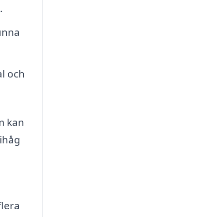
.
kunna
l och
om kan
 ihåg
flera