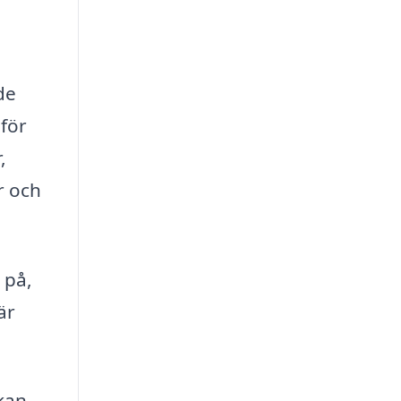
de
för
,
r och
 på,
är
 kan