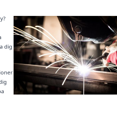
by?
a
a dig
ioner
dig
pa