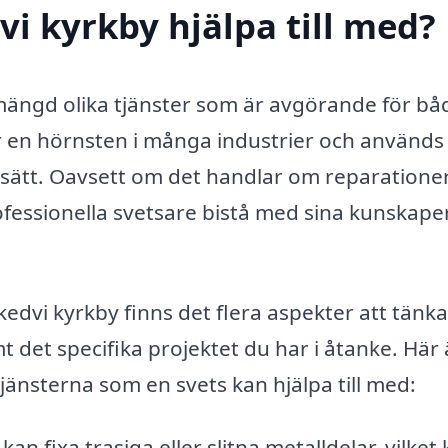
vi kyrkby hjälpa till med?
 mängd olika tjänster som är avgörande för bå
r en hörnsten i många industrier och används 
 sätt. Oavsett om det handlar om reparationer
rofessionella svetsare bistå med sina kunskape
Skedvi kyrkby finns det flera aspekter att tänka
mt det specifika projektet du har i åtanke. Här 
jänsterna som en svets kan hjälpa till med:
an fixa trasiga eller slitna metalldelar, vilket