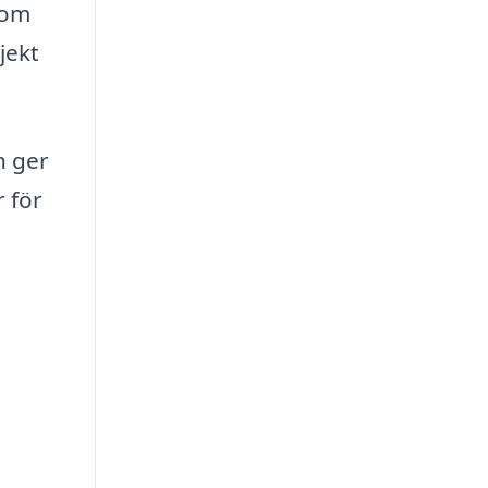
som
jekt
n ger
r för