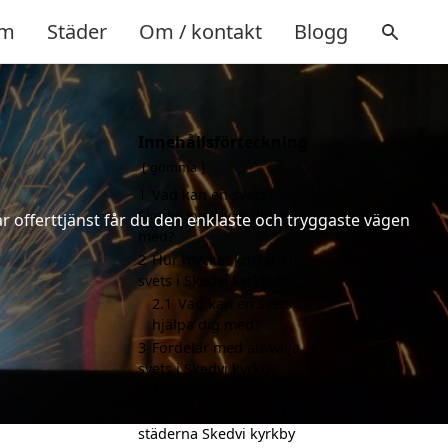
m
Städer
Om / kontakt
Blogg
Innehållsförteckning
gömma
1
Vad kan en svets i
Skedvi kyrkby hjälpa till
år offerttjänst får du den enklaste och tryggaste vägen
med?
2
Hur mycket kostar en
svets i Skedvi kyrkby?
2.1
Vad kan en svets
hjälpa dig med?
3
Fördelar med att välja
svets i Skedvi kyrkby
4
Sök efter en skicklig
svets i de omgivande
städerna Skedvi kyrkby