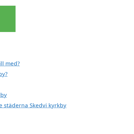
ill med?
by?
kby
de städerna Skedvi kyrkby