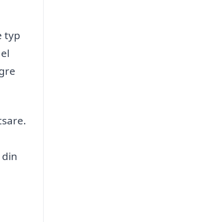
e typ
el
gre
tsare.
 din