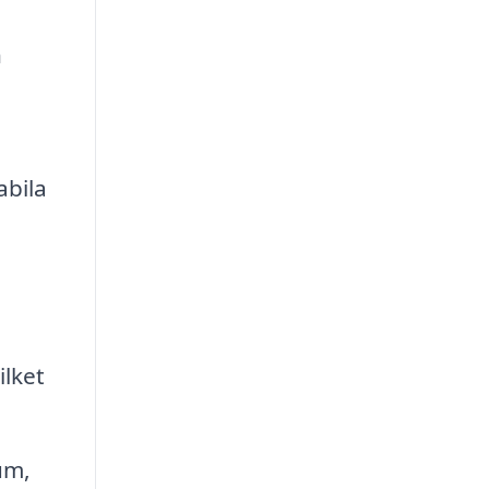
n
abila
ilket
um,