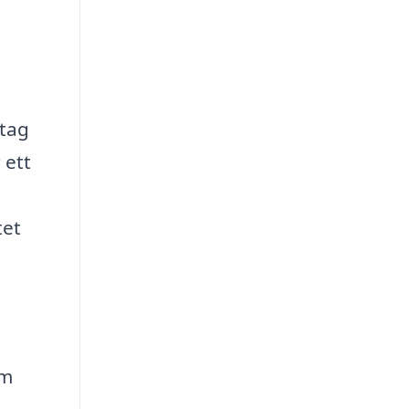
etag
 ett
tet
om