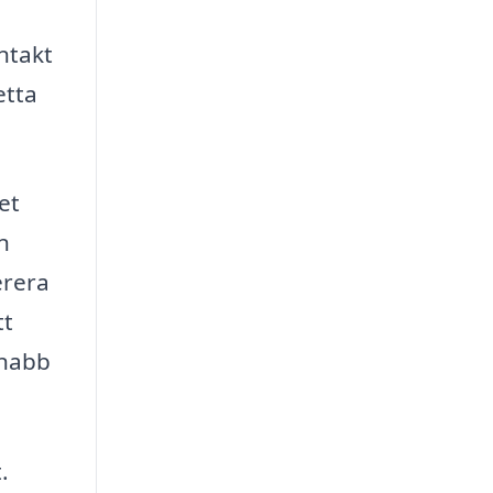
ntakt
etta
et
n
erera
tt
snabb
.