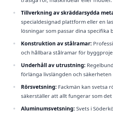
trasiga rör, maskindelar eller möbler.
Tillverkning av skräddarsydda meta
specialdesignad plattform eller en l
lösningar som passar dina specifika 
Konstruktion av stålramar:
Professi
och hållbara stålramar för byggproje
Underhåll av utrustning:
Regelbunde
förlänga livslängden och säkerheten
Rörsvetsning:
Fackmän kan svetsa rör
säkerställer att allt fungerar som det
Aluminumsvetsning:
Svets i Söderk