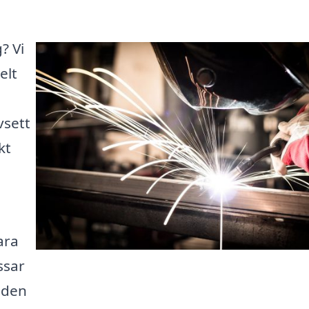
? Vi
elt
vsett
kt
ara
ssar
a den