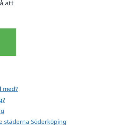
å att
ll med?
g?
ng
nde städerna Söderköping