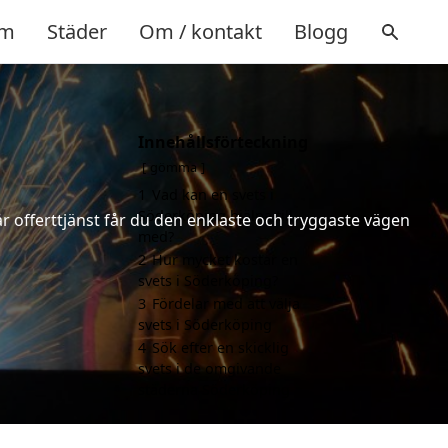
m
Städer
Om / kontakt
Blogg
Innehållsförteckning
gömma
1
Vad kan en svets i
Söderköping hjälpa till
år offerttjänst får du den enklaste och tryggaste vägen
med?
2
Hur mycket kostar en
svets i Söderköping?
3
Fördelar med att välja
svets i Söderköping
4
Sök efter en skicklig
svets i de omgivande
städerna Söderköping