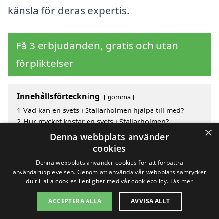
känsla för deras expertis.
Få 3 erbjudanden, gratis och utan
förpliktelser
Innehållsförteckning
gömma
1
Vad kan en svets i Stallarholmen hjälpa till med?
2
Hur mycket kostar en svets i Stallarholmen?
×
3
Fördelar med att välja svets i Stallarholmen
Denna webbplats använder
4
Sök efter en skicklig svets i de omgivande städerna
cookies
kring Stallarholmen
Denna webbplats använder cookies för att förbättra
användarupplevelsen. Genom att använda vår webbplats samtycker
du till alla cookies i enlighet med vår cookiepolicy.
Läs mer
Copyright 2026 - Pilanto Aps
ACCEPTERA ALLA
AVVISA ALLT
Hem
Om / kontakt
Blogg
Webbplatskarta
Villkor