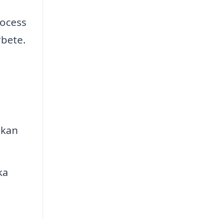
rocess
rbete.
 kan
ka