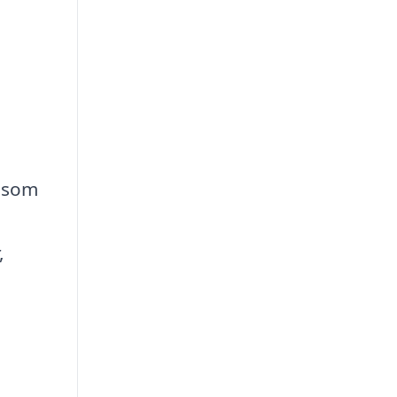
g som
,