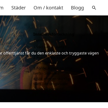
m
Städer
Om / kontakt
Blogg
Innehållsförteckning
gömma
1
Vad kan en svets i
Stenared hjälpa till med?
år offerttjänst får du den enklaste och tryggaste vägen
2
Hur mycket kostar en
svets i Stenared?
3
Fördelar med att välja
svets i Stenared
4
Sök efter en skicklig
svets i de omgivande
städerna Stenared