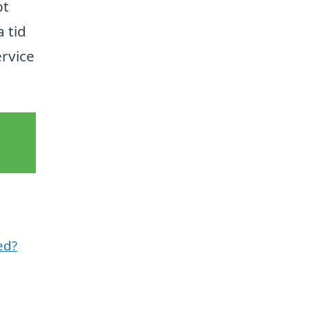
bt
 tid
rvice
ed?