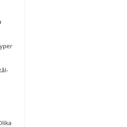
a
typer
ål-
Olika