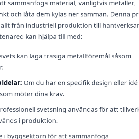
tt sammanfoga material, vanligtvis metaller,
unkt och låta dem kylas ner samman. Denna p
t från industriell produktion till hantverksa
tenared kan hjälpa till med:
svets kan laga trasiga metallföremål såsom
r.
ldelar:
Om du har en specifik design eller idé
 som möter dina krav.
ofessionell svetsning användas för att tillver
änds i produktion.
e i byggsektorn för att sammanfoga