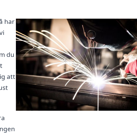
Då har
vi
om du
t
ig att
ust
ra
ningen