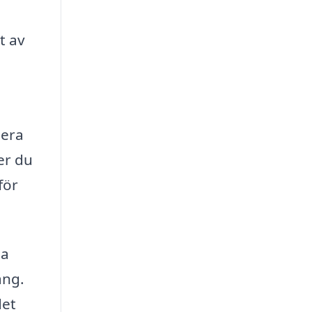
t av
lera
er du
för
pa
ång.
det