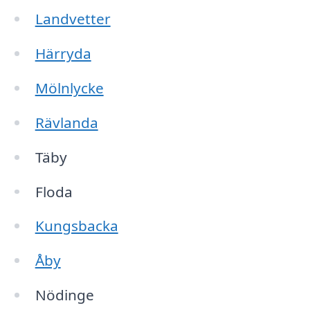
Landvetter
Härryda
Mölnlycke
Rävlanda
Täby
Floda
Kungsbacka
Åby
Nödinge