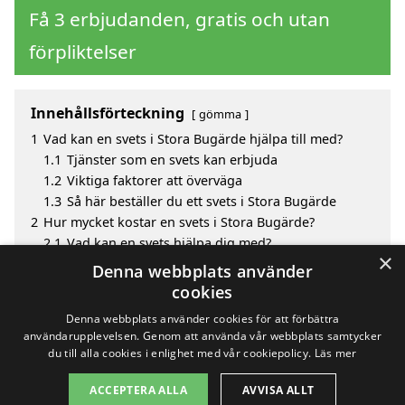
Få 3 erbjudanden, gratis och utan
förpliktelser
Innehållsförteckning
gömma
1
Vad kan en svets i Stora Bugärde hjälpa till med?
1.1
Tjänster som en svets kan erbjuda
1.2
Viktiga faktorer att överväga
1.3
Så här beställer du ett svets i Stora Bugärde
2
Hur mycket kostar en svets i Stora Bugärde?
2.1
Vad kan en svets hjälpa dig med?
×
3
Fördelar med att välja svets i Stora Bugärde
Denna webbplats använder
4
Sök efter en skicklig svets i de omgivande städerna
cookies
till Stora Bugärde
Denna webbplats använder cookies för att förbättra
användarupplevelsen. Genom att använda vår webbplats samtycker
du till alla cookies i enlighet med vår cookiepolicy.
Läs mer
Copyright 2026 - Pilanto Aps
ACCEPTERA ALLA
AVVISA ALLT