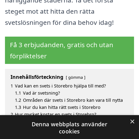
närliggande städerna. Ta det första
steget mot att hitta den rätta
svetslösningen för dina behov idag!
Få 3 erbjudanden, gratis och utan
förpliktelser
Innehållsförteckning
gömma
1
Vad kan en svets i Storebro hjälpa till med?
1.1
Vad är svetsning?
1.2
Områden där svets i Storebro kan vara till nytta
1.3
Hur du kan hitta rätt svets i Storebro
2
Hur mycket kostar en svets i Storebro?
×
3
Fördelar med att välja svets i Storebro
Denna webbplats använder
4
Sök efter en skicklig svets i de omgivande städerna
cookies
Storebro