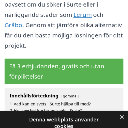
oavsett om du söker i Surte eller i
närliggande städer som
Lerum
och
Gråbo
. Genom att jämföra olika alternativ
får du den bästa möjliga lösningen för ditt
projekt.
Få 3 erbjudanden, gratis och utan
förpliktelser
Innehållsförteckning
gömma
1
Vad kan en svets i Surte hjälpa till med?
2
Hur mycket kostar en svets i Surte?
×
3
Fördelar med att välja svets i Surte
Denna webbplats använder
4
Sök efter en skicklig svets i de omgivande städerna
cookies