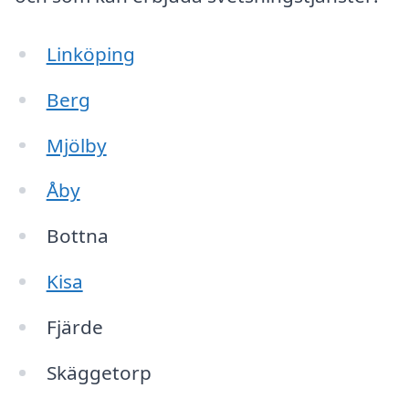
Linköping
Berg
Mjölby
Åby
Bottna
Kisa
Fjärde
Skäggetorp