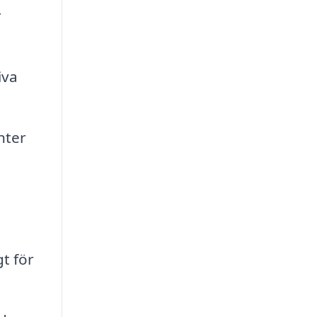
r
iva
nter
t för