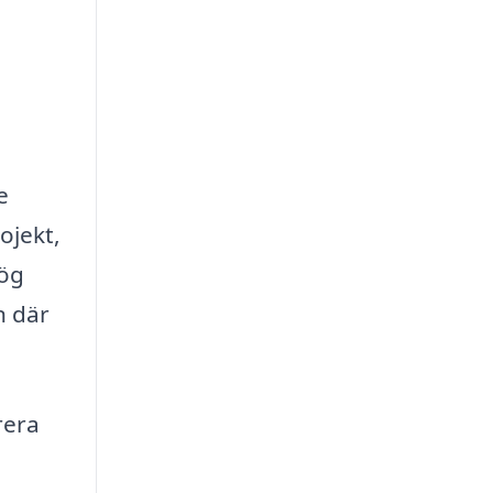
e
ojekt,
hög
n där
rera