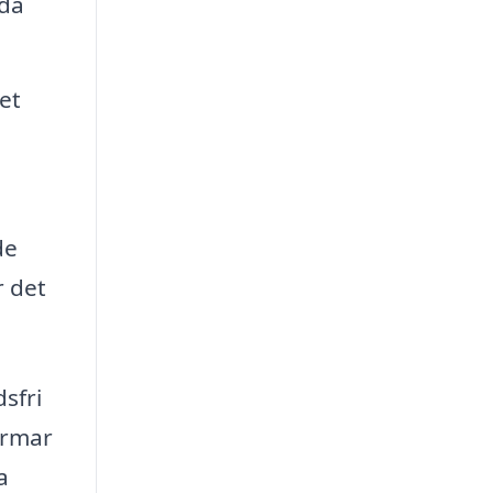
uda
et
de
r det
sfri
ormar
a