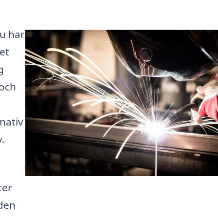
Du har
det
g
 och
nativ
.
ter
 den