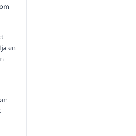
 som
tt
lja en
an
nom
t