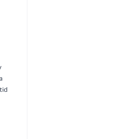
v
a
tid