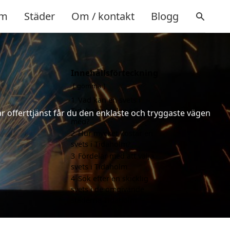
m
Städer
Om / kontakt
Blogg
Innehållsförteckning
gömma
1
Vad kan en svets i
Tidaholm hjälpa till
år offerttjänst får du den enklaste och tryggaste vägen
med?
2
Hur mycket kostar en
svets i Tidaholm?
3
Fördelar med att välja
svets i Tidaholm
4
Sök efter en skicklig
svets i de omgivande
städerna Tidaholm