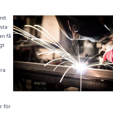
mit
ästa
an få
gt
ära
g
r för