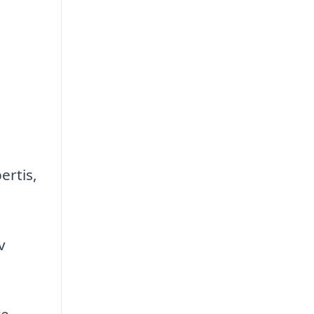
ertis,
v