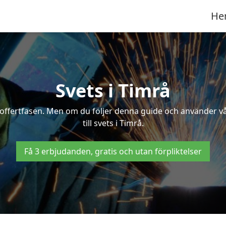
He
Svets i Timrå
 i offertfasen. Men om du följer denna guide och använder v
till svets i Timrå.
Få 3 erbjudanden, gratis och utan förpliktelser