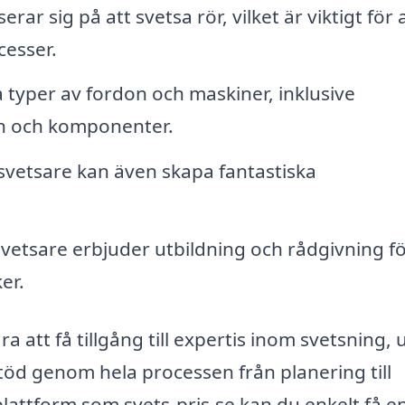
rar sig på att svetsa rör, vilket är viktigt för a
cesser.
a typer av fordon och maskiner, inklusive
in och komponenter.
svetsare kan även skapa fantastiska
etsare erbjuder utbildning och rådgivning f
er.
ra att få tillgång till expertis inom svetsning, 
stöd genom hela processen från planering till
ttform som svets-pris.se kan du enkelt få e