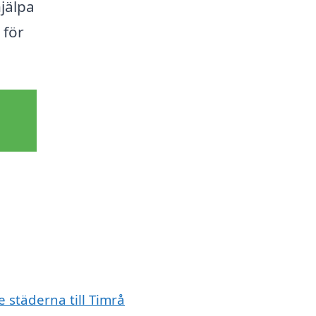
hjälpa
 för
e städerna till Timrå