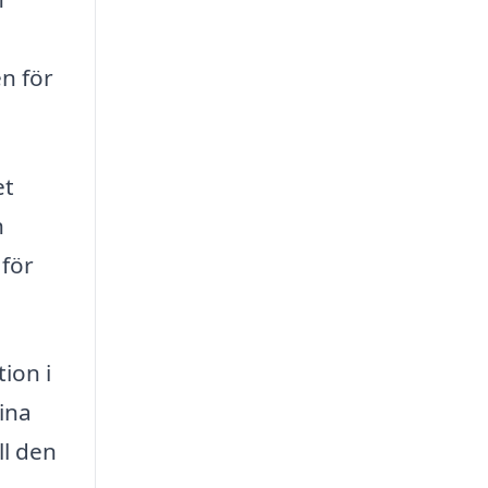
en för
et
h
 för
ion i
ina
ll den