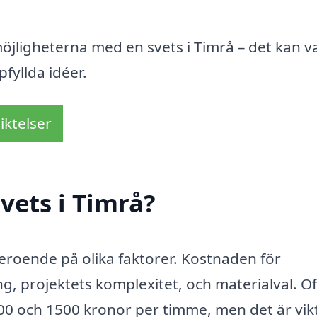
möjligheterna med en svets i Timrå – det kan v
fyllda idéer.
iktelser
vets i Timrå?
 beroende på olika faktorer. Kostnaden för
g, projektets komplexitet, och materialval. Of
500 och 1500 kronor per timme, men det är vik