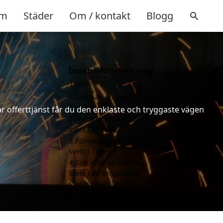
m
Städer
Om / kontakt
Blogg
Innehållsförteckning
gömma
1
Vad kan en svets i
Timrå hjälpa till med?
år offerttjänst får du den enklaste och tryggaste vägen
2
Hur mycket kostar en
svets i Timrå?
3
Fördelar med att välja
svets i Timrå
4
Sök efter en skicklig
svets i de omgivande
städerna till Timrå