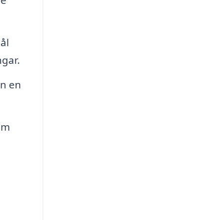
ve
ål
ngar.
an en
om