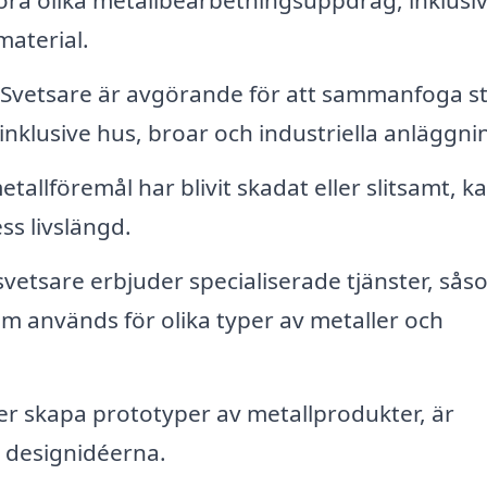
öra olika metallbearbetningsuppdrag, inklusi
material.
Svetsare är avgörande för att sammanfoga st
inklusive hus, broar och industriella anläggni
tallföremål har blivit skadat eller slitsamt, k
ss livslängd.
etsare erbjuder specialiserade tjänster, sås
om används för olika typer av metaller och
r skapa prototyper av metallprodukter, är
a designidéerna.