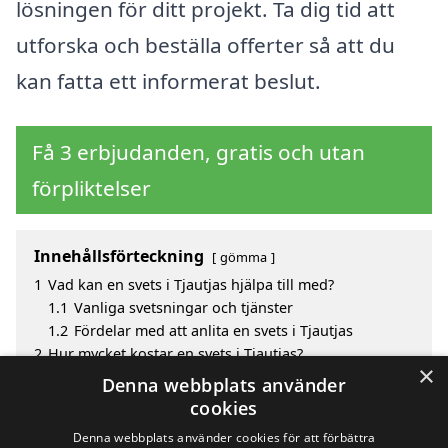
lösningen för ditt projekt. Ta dig tid att
utforska och beställa offerter så att du
kan fatta ett informerat beslut.
Få 3 erbjudanden, gratis och utan
förpliktelser
Innehållsförteckning
gömma
1
Vad kan en svets i Tjautjas hjälpa till med?
1.1
Vanliga svetsningar och tjänster
1.2
Fördelar med att anlita en svets i Tjautjas
2
Hur mycket kostar en svets i Tjautjas?
×
3
Fördelar med att välja svets i Tjautjas
Denna webbplats använder
4
Sök efter en skicklig svets i de omgivande städerna
cookies
Tjautjas
Denna webbplats använder cookies för att förbättra