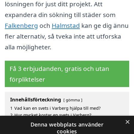
lösningen för just ditt projekt. Att
expandera din sökning till städer som
Falkenberg
och
Halmstad
kan ge dig ännu
fler alternativ, så tveka inte att utforska
alla möjligheter.
Få 3 erbjudanden, gratis och utan
förpliktelser
Innehållsförteckning
gömma
1
Vad kan en svets i Varberg hjälpa till med?
2
Hur mycket kostar en svets i Varberg?
×
3
Fördelar med att välja svets i Varberg
Denna webbplats använder
4
Sök efter en skicklig svets i de omgivande städerna
cookies