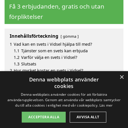
Få 3 erbjudanden, gratis och utan
förpliktelser
Innehållsförteckning
gömma
1
Vad kan en svets i Vidsel hjälpa till med?
1.1
Tjänster som en svets kan erbjuda
1.2
Varför välja en svets i Vidsel?
1.3
Slutsats
2
Hur mycket kostar en svets i Vidsel?
×
3
Fördelar med att välja svets i Vidsel
Denna webbplats använder
4
Sök efter en skicklig svets i de omgivande städerna
cookies
Vidsel
Denna webbplats använder cookies för att förbättra
användarupplevelsen. Genom att använda vår webbplats samtycker
du till alla cookies i enlighet med vår cookiepolicy.
Läs mer
Copyright 2026 - Pilanto Aps
ACCEPTERA ALLA
AVVISA ALLT
Hem
Om / kontakt
Blogg
Webbplatskarta
Villkor