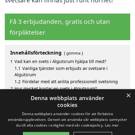
Få 3 erbjudanden, gratis och utan
förpliktelser
Innehållsförteckning
gömma
1
Vad kan en svets i Algutsrum hjälpa till med?
1.1
Vanliga tjänster som erbjuds av svetsare i
Algutsrum
1.2
Fördelar med att anlita professionell svetsning
2
Hur mycket kostar en svets i Algutsrum?
×
3
Fördelar med att välja svets i Algutsrum
Denna webbplats använder
4
Sök efter en skicklig svets i de omgivande städerna
cookies
Algutsrum
Denna webbplats använder cookies för att förbättra
användarupplevelsen. Genom att använda vår webbplats samtycker
du till alla cookies i enlighet med vår cookiepolicy.
Läs mer