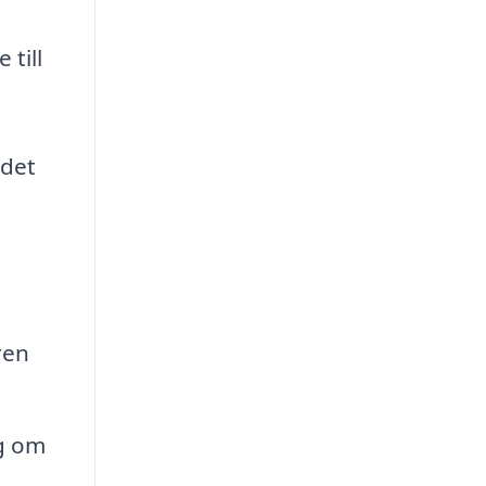
 till
 det
ren
ng om