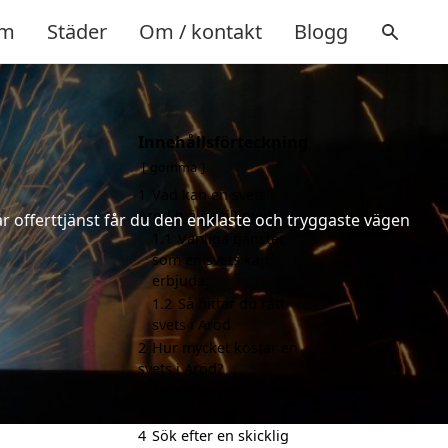
m
Städer
Om / kontakt
Blogg
Innehållsförteckning
gömma
1
Vad kan en svets i
Aröd hjälpa till med?
år offerttjänst får du den enklaste och tryggaste vägen
1.1
Vanliga tjänster
som en svets kan
erbjuda:
1.2
Så hittar du rätt
svets i Aröd
2
Hur mycket kostar en
svets i Aröd?
3
Fördelar med att välja
svets i Aröd
4
Sök efter en skicklig