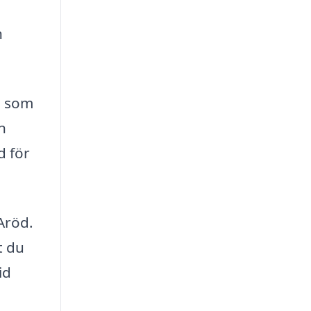
n
ng som
n
d för
 Aröd.
t du
id