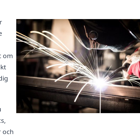
r
e
t om
ekt
dig
u
s,
r och