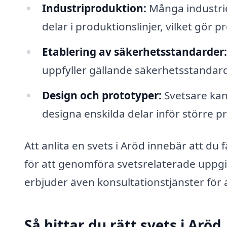
Industriproduktion:
Många industrie
delar i produktionslinjer, vilket gör p
Etablering av säkerhetsstandarder:
uppfyller gällande säkerhetsstandarde
Design och prototyper:
Svetsare kan 
designa enskilda delar inför större p
Att anlita en svets i Aröd innebär att du
för att genomföra svetsrelaterade uppgif
erbjuder även konsultationstjänster för att
Så hittar du rätt svets i Aröd