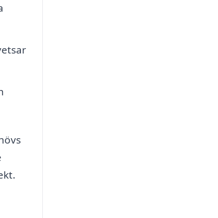
a
vetsar
h
ehövs
e
ekt.