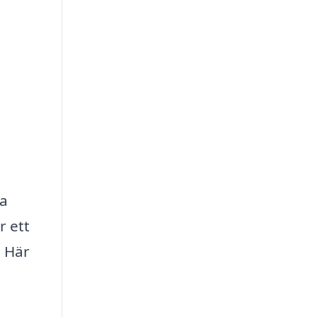
ga
r ett
. Här