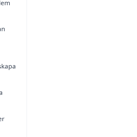
blem
an
 skapa
a
er