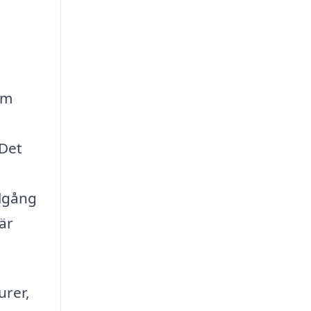
om
 Det
llgång
är
urer,