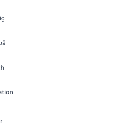
ig
på
ch
ation
er