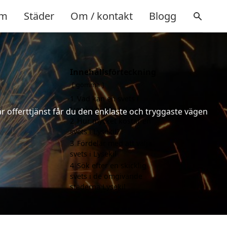
m
Städer
Om / kontakt
Blogg
Innehållsförteckning
gömma
1
Vad kan en svets i
Lysekil hjälpa till med?
år offerttjänst får du den enklaste och tryggaste vägen
2
Hur mycket kostar en
svets i Lysekil?
3
Fördelar med att välja
svets i Lysekil
4
Sök efter en skicklig
svets i de omgivande
städerna Lysekil