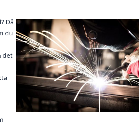
l? Då
an du
 det
kta
a
om