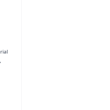
a
rial
,