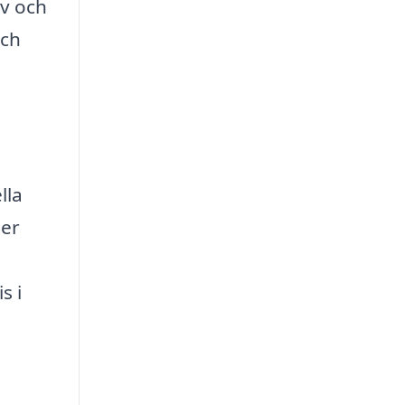
iv och
och
lla
ter
s i