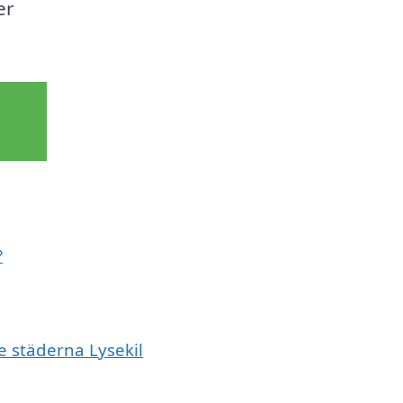
er
?
e städerna Lysekil