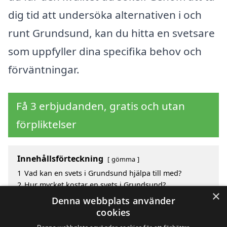
dig tid att undersöka alternativen i och
runt Grundsund, kan du hitta en svetsare
som uppfyller dina specifika behov och
förväntningar.
Få 3 erbjudanden, gratis och utan
förpliktelser
Innehållsförteckning
gömma
1
Vad kan en svets i Grundsund hjälpa till med?
2
Hur mycket kostar en svets i Grundsund?
×
3
Fördelar med att välja svets i Grundsund
Denna webbplats använder
4
Sök efter en skicklig svets i de omgivande städerna
cookies
Grundsund