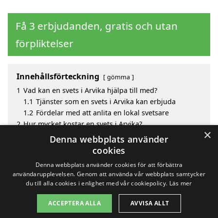
Få 3 erbjudanden, gratis och utan
förpliktelser
Innehållsförteckning
gömma
1
Vad kan en svets i Arvika hjälpa till med?
1.1
Tjänster som en svets i Arvika kan erbjuda
1.2
Fördelar med att anlita en lokal svetsare
2
Hur mycket kostar en svets i Arvika?
×
3
Fördelar med att välja svets i Arvika
Denna webbplats använder
4
Sök efter en skicklig svets i de omgivande städerna
cookies
till Arvika
Denna webbplats använder cookies för att förbättra
användarupplevelsen. Genom att använda vår webbplats samtycker
du till alla cookies i enlighet med vår cookiepolicy.
Läs mer
Copyright 2026 - Pilanto Aps
ACCEPTERA ALLA
AVVISA ALLT
Hem
Om / kontakt
Blogg
Webbplatskarta
Villkor