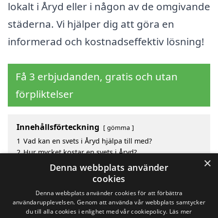
lokalt i Åryd eller i någon av de omgivande
städerna. Vi hjälper dig att göra en
informerad och kostnadseffektiv lösning!
Få 3 erbjudanden, gratis och utan
förpliktelser
Innehållsförteckning
gömma
1
Vad kan en svets i Åryd hjälpa till med?
2
Hur mycket kostar en svets i Åryd?
×
3
Fördelar med att välja svets i Åryd
Denna webbplats använder
4
Sök efter en skicklig svets i de omgivande städerna
cookies
Åryd
Denna webbplats använder cookies för att förbättra
användarupplevelsen. Genom att använda vår webbplats samtycker
du till alla cookies i enlighet med vår cookiepolicy.
Läs mer