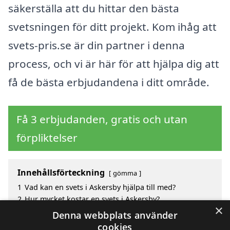
säkerställa att du hittar den bästa
svetsningen för ditt projekt. Kom ihåg att
svets-pris.se är din partner i denna
process, och vi är här för att hjälpa dig att
få de bästa erbjudandena i ditt område.
Få 3 erbjudanden, gratis och utan
förpliktelser
Innehållsförteckning
gömma
1
Vad kan en svets i Askersby hjälpa till med?
2
Hur mycket kostar en svets i Askersby?
×
3
Fördelar med att välja svets i Askersby
Denna webbplats använder
4
Sök efter en skicklig svets i de omgivande städerna
cookies