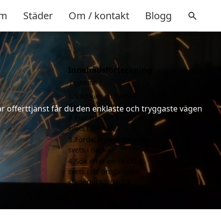
m
Städer
Om / kontakt
Blogg
Innehållsförteckning
gömma
1
Vad kan en svets i
Backa hjälpa till med?
år offerttjänst får du den enklaste och tryggaste vägen
2
Hur mycket kostar en
svets i Backa?
3
Fördelar med att välja
svets i Backa
4
Sök efter en skicklig
svets i de omgivande
städerna till Backa