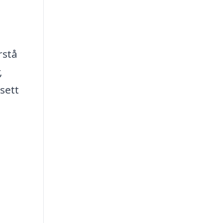
rstå
,
sett