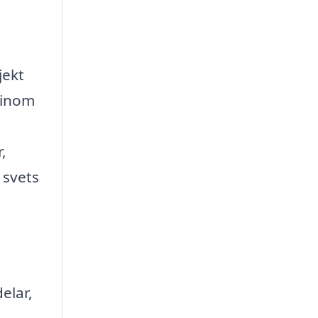
jekt
 inom
,
 svets
elar,