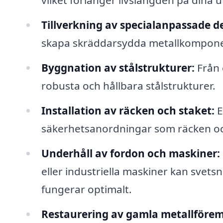
vilket förlänger livslängden på dina u
Tillverkning av specialanpassade de
skapa skräddarsydda metallkomponen
Byggnation av stålstrukturer:
Från g
robusta och hållbara stålstrukturer.
Installation av räcken och staket:
E
säkerhetsanordningar som räcken oc
Underhåll av fordon och maskiner:
eller industriella maskiner kan svets
fungerar optimalt.
Restaurering av gamla metallförem