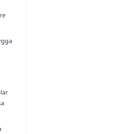
re
bygga
lar
sa
a