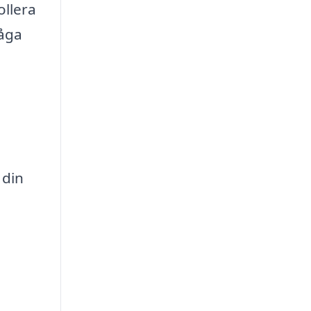
ollera
råga
 din