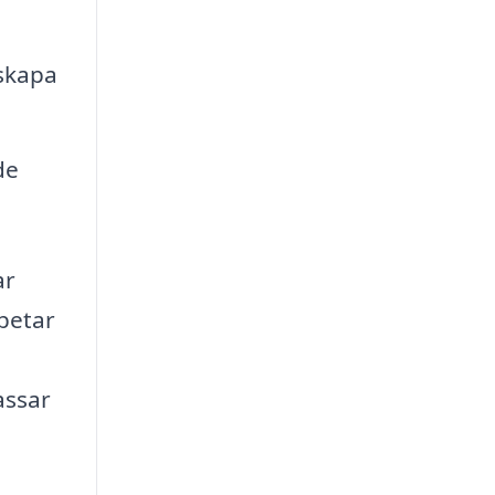
 skapa
de
ar
rbetar
assar