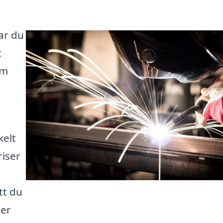
har du
t
om
a
kelt
iser
t
tt du
der