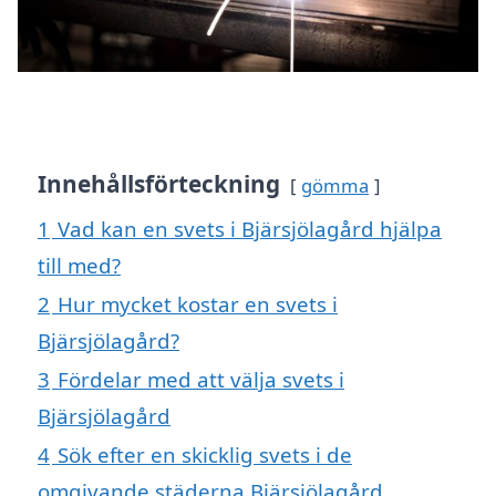
Innehållsförteckning
gömma
1
Vad kan en svets i Bjärsjölagård hjälpa
till med?
2
Hur mycket kostar en svets i
Bjärsjölagård?
3
Fördelar med att välja svets i
Bjärsjölagård
4
Sök efter en skicklig svets i de
omgivande städerna Bjärsjölagård