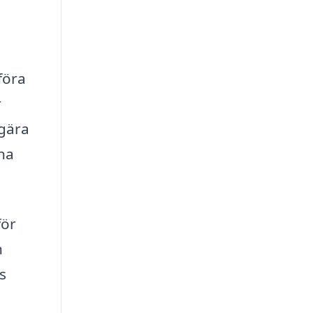
föra
r
egära
ina
för
n
s