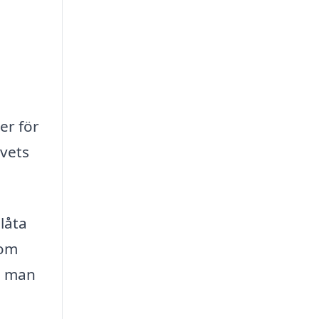
er för
svets
låta
nom
n man