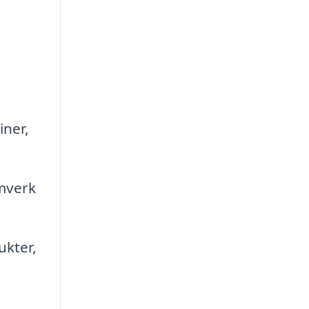
iner,
amverk
ukter,
å