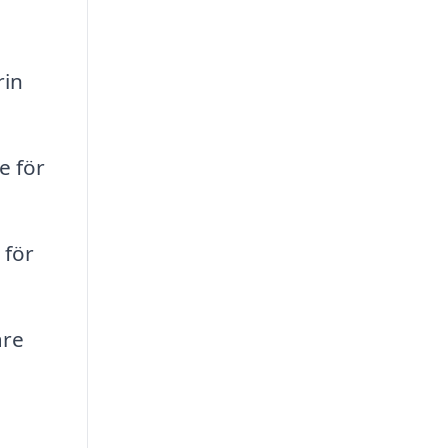
rin
e för
 för
are