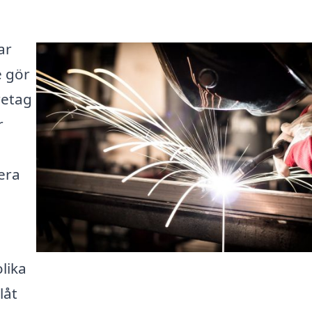
ar
e gör
öretag
r
lera
lika
låt