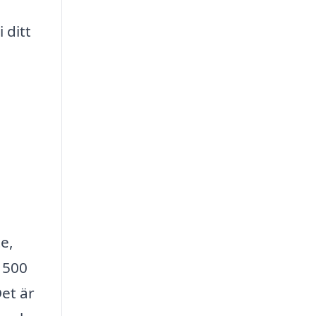
 ditt
e,
 500
et är