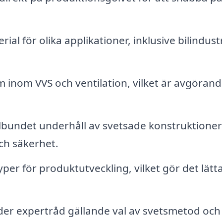
l för olika applikationer, inklusive bilindust
inom VVS och ventilation, vilket är avgörand
bundet underhåll av svetsade konstruktioner
och säkerhet.
er för produktutveckling, vilket gör det lätt
er expertråd gällande val av svetsmetod och