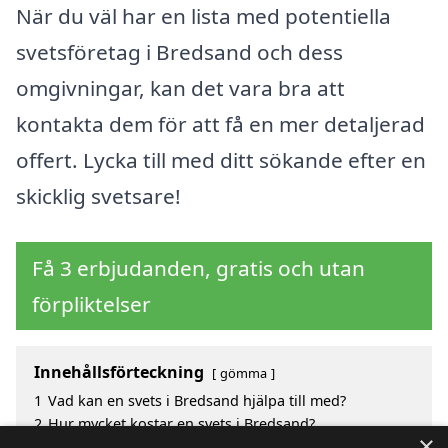
När du väl har en lista med potentiella
svetsföretag i Bredsand och dess
omgivningar, kan det vara bra att
kontakta dem för att få en mer detaljerad
offert. Lycka till med ditt sökande efter en
skicklig svetsare!
Få 3 erbjudanden, gratis och utan
förpliktelser
Innehållsförteckning
gömma
1
Vad kan en svets i Bredsand hjälpa till med?
2
Hur mycket kostar en svets i Bredsand?
×
3
Fördelar med att välja svets i Bredsand