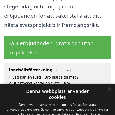
steget idag och börja jämföra
erbjudanden för att säkerställa att ditt
nästa svetsprojekt blir framgångsrikt.
Få 3 erbjudanden, gratis och utan
förpliktelser
Innehållsförteckning
gömma
1
Vad kan en svets i Bro hjälpa till med?
2
Hur mycket kostar en svets i Bro?
×
3
Fördelar med att välja svets i Bro
Denna webbplats använder
4
Sök efter en skicklig svets i de omgivande städerna
cookies
Bro
Denna webbplats använder cookies för att förbättra
användarupplevelsen. Genom att använda vår webbplats samtycker
du till alla cookies i enlighet med vår cookiepolicy.
Läs mer