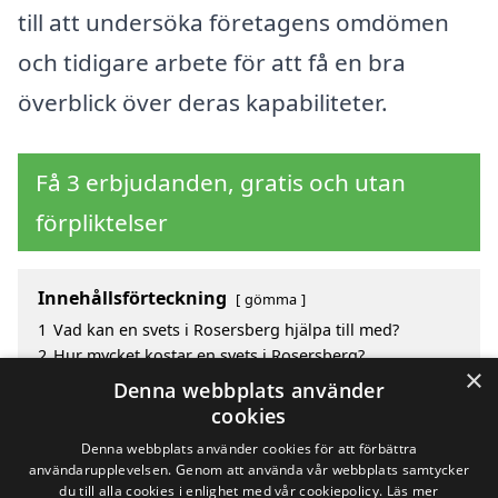
till att undersöka företagens omdömen
och tidigare arbete för att få en bra
överblick över deras kapabiliteter.
Få 3 erbjudanden, gratis och utan
förpliktelser
Innehållsförteckning
gömma
1
Vad kan en svets i Rosersberg hjälpa till med?
2
Hur mycket kostar en svets i Rosersberg?
×
3
Fördelar med att välja svets i Rosersberg
Denna webbplats använder
4
Sök efter en skicklig svets i de omgivande städerna
cookies
Rosersberg
Denna webbplats använder cookies för att förbättra
användarupplevelsen. Genom att använda vår webbplats samtycker
du till alla cookies i enlighet med vår cookiepolicy.
Läs mer