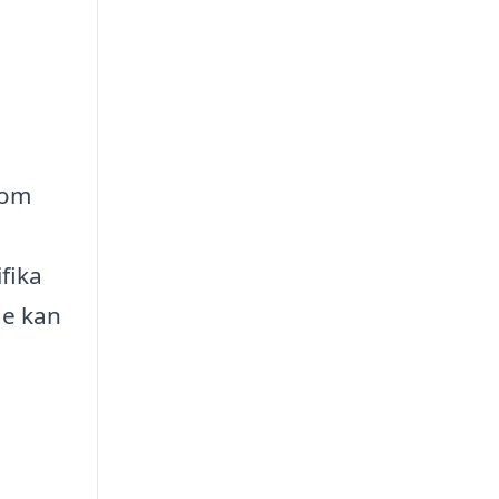
nom
fika
de kan