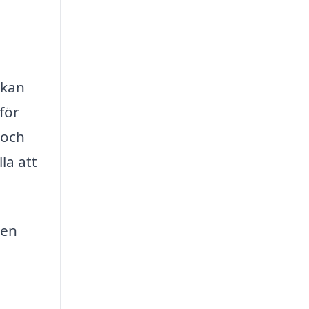
 kan
för
 och
la att
 en