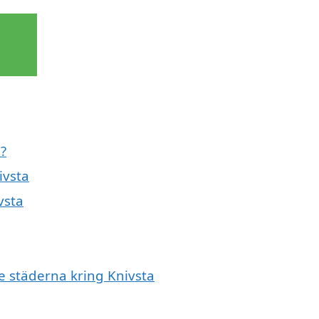
d?
ivsta
vsta
de städerna kring Knivsta