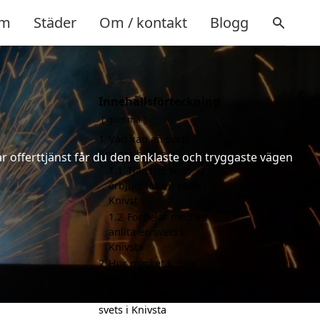
m
Städer
Om / kontakt
Blogg
Innehållsförteckning
gömma
1
Vad kan en svets i
Knivsta hjälpa till med?
år offerttjänst får du den enklaste och tryggaste vägen
1.1
Tjänster som
erbjuds av en svets i
Knivsta
1.2
Fördelar med att
anlita en svets i
Knivsta
2
Hur mycket kostar en
svets i Knivsta?
3
Fördelar med att välja
svets i Knivsta