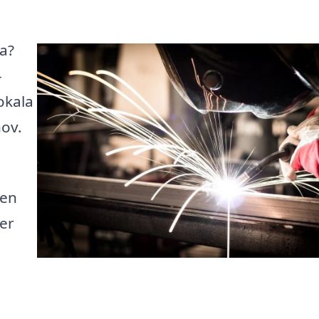
ta?
-
lokala
hov.
den
ter