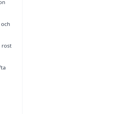
ion
 och
 rost
fta