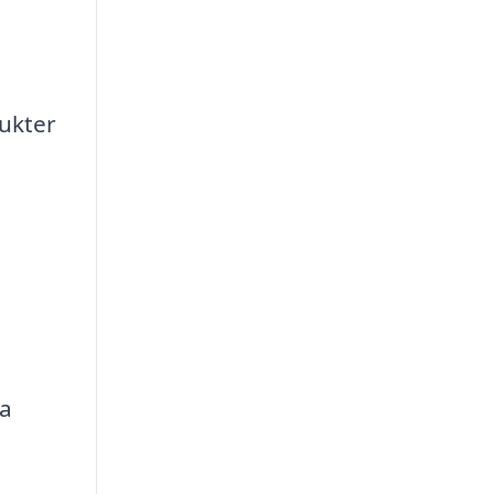
ukter
ka