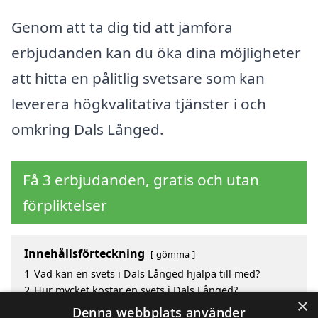
Genom att ta dig tid att jämföra
erbjudanden kan du öka dina möjligheter
att hitta en pålitlig svetsare som kan
leverera högkvalitativa tjänster i och
omkring Dals Långed.
Få 3 erbjudanden, gratis och utan
förpliktelser
Innehållsförteckning
gömma
1
Vad kan en svets i Dals Långed hjälpa till med?
2
Hur mycket kostar en svets i Dals Långed?
×
3
Fördelar med att välja svets i Dals Långed
Denna webbplats använder