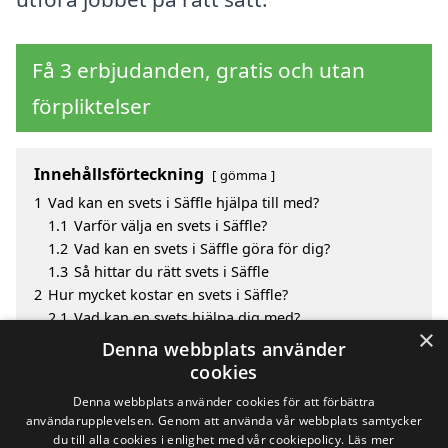
Få 3 erbjudanden, gratis och utan
förpliktelser
Innehållsförteckning
gömma
1
Vad kan en svets i Säffle hjälpa till med?
1.1
Varför välja en svets i Säffle?
1.2
Vad kan en svets i Säffle göra för dig?
1.3
Så hittar du rätt svets i Säffle
2
Hur mycket kostar en svets i Säffle?
2.1
Vad kan en svets hjälpa dig med?
×
3
Fördelar med att välja svets i Säffle
Denna webbplats använder
4
Sök efter en skicklig svets i de omgivande städerna
cookies
Säffle
Denna webbplats använder cookies för att förbättra
användarupplevelsen. Genom att använda vår webbplats samtycker
du till alla cookies i enlighet med vår cookiepolicy.
Läs mer