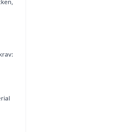
cken,
krav:
rial