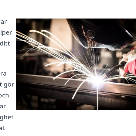
har
älper
ditt
ära
t gör
 och
var
gghet
l.