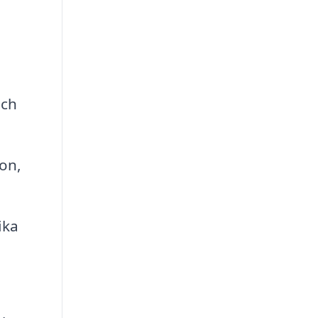
och
on,
ika