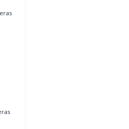
deras
eras