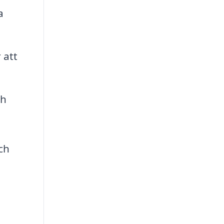
a
 att
ch
ch