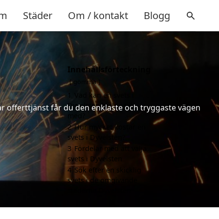
m
Städer
Om / kontakt
Blogg
Innehållsförteckning
gömma
1
Vad kan en svets i
Dyvelsten hjälpa till
år offerttjänst får du den enklaste och tryggaste vägen
med?
2
Hur mycket kostar en
svets i Dyvelsten?
3
Fördelar med att välja
svets i Dyvelsten
4
Sök efter en skicklig
svets i de omgivande
städerna Dyvelsten