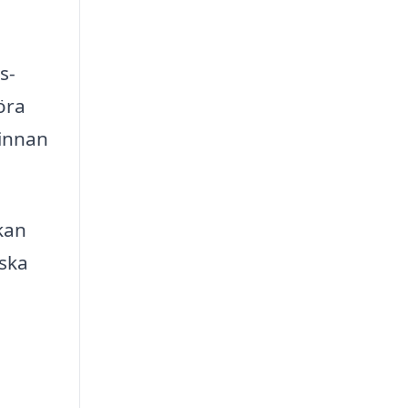
s-
öra
 innan
 kan
rska