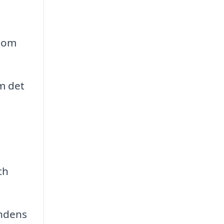
 som
m det
ch
undens