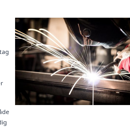
etag
er
både
dig