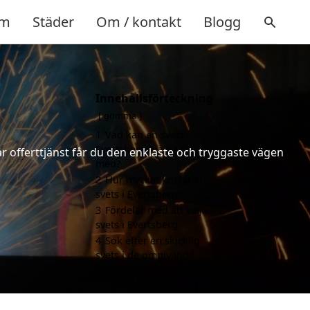
m
Städer
Om / kontakt
Blogg
Innehållsförteckning
gömma
1
Vad kan en svets i
Evertsberg hjälpa till
år offerttjänst får du den enklaste och tryggaste vägen
med?
2
Hur mycket kostar en
svets i Evertsberg?
3
Fördelar med att välja
svets i Evertsberg
4
Sök efter en skicklig
svets i de omgivande
städerna Evertsberg