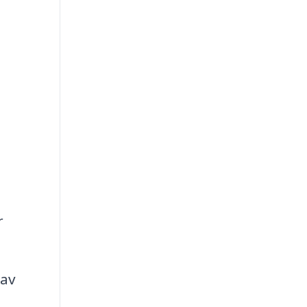
r
 av