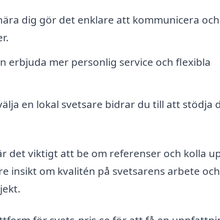
 nära dig gör det enklare att kommunicera och
r.
n erbjuda mer personlig service och flexibla
lja en lokal svetsare bidrar du till att stödja 
är det viktigt att be om referenser och kolla u
re insikt om kvalitén på svetsarens arbete och
jekt.
ttform för svets-pris.se för att få en uppfattn