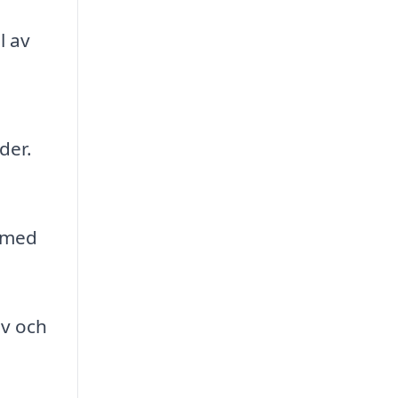
l av
der.
r med
av och