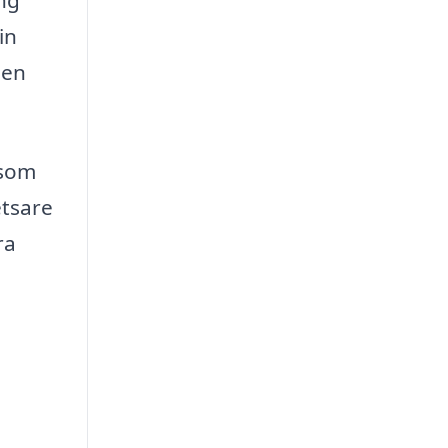
in
den
 som
etsare
ra