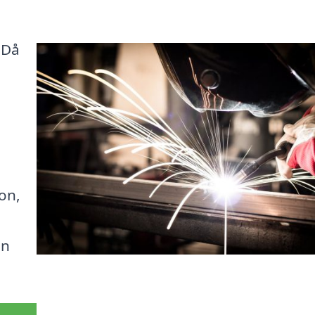
? Då
on,
in