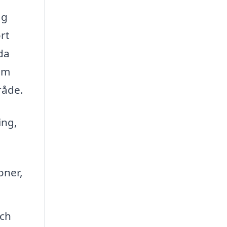
ag
rt
da
nom
råde.
ing,
oner,
och