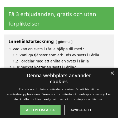
Få 3 erbjudanden, gratis och utan
förpliktelser
Innehållsförteckning
gömma
1
Vad kan en svets i Färila hjälpa till med?
1.1
Vanliga tjänster som erbjuds av svets i Färila
1.2
Fördelar med att anlita en svets i Färila
2
Hur mycket kostar en svets i Färila?
×
3
Fördelar med att välja svets i Färila
Denna webbplats använder
4
Sök efter en skicklig svets i de omgivande städerna
cookies
Färila
Denna webbplats använder cookies för att förbättra
användarupplevelsen. Genom att använda vår webbplats samtycker
du till alla cookies i enlighet med vår cookiepolicy.
Läs mer
Copyright 2026 - Pilanto Aps
ACCEPTERA ALLA
AVVISA ALLT
Hem
Om / kontakt
Blogg
Webbplatskarta
Villkor