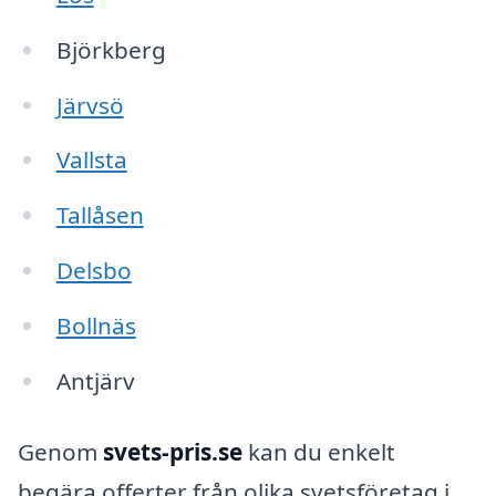
Björkberg
Järvsö
Vallsta
Tallåsen
Delsbo
Bollnäs
Antjärv
Genom
svets-pris.se
kan du enkelt
begära offerter från olika svetsföretag i