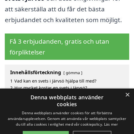
att säkerställa att du får det bästa
erbjudandet och kvaliteten som möjligt.
Få 3 erbjudanden, gratis och utan
förpliktelser
Innehållsförteckning
gömma
1
Vad kan en svets i Järvsö hjälpa till med?
2
Hur mycket kostar en svets i Järvsö?
×
3
Fördelar med att välja svets i Järvsö
Denna webbplats använder
4
Sök efter en skicklig svets i de omgivande städerna
cookies
Järvsö
Denna webbplats använder cookies för att förbättra
användarupplevelsen. Genom att använda vår webbplats samtycker
du till alla cookies i enlighet med vår cookiepolicy.
Läs mer