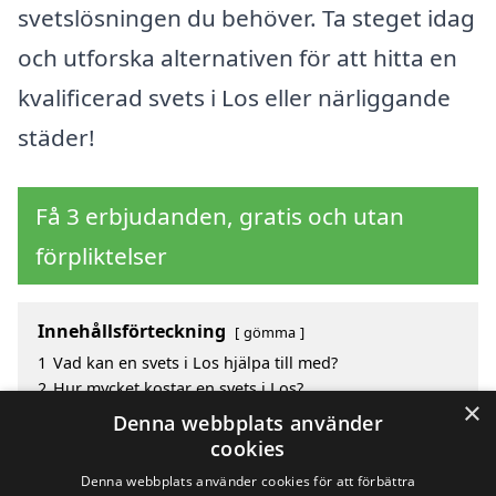
svetslösningen du behöver. Ta steget idag
och utforska alternativen för att hitta en
kvalificerad svets i Los eller närliggande
städer!
Få 3 erbjudanden, gratis och utan
förpliktelser
Innehållsförteckning
gömma
1
Vad kan en svets i Los hjälpa till med?
2
Hur mycket kostar en svets i Los?
×
3
Fördelar med att välja svets i Los
Denna webbplats använder
4
Sök efter en skicklig svets i de omgivande städerna
cookies
till Los
Denna webbplats använder cookies för att förbättra