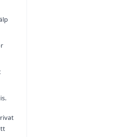
älp
ör
t
is.
rivat
tt