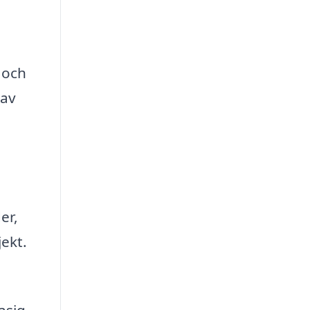
 och
 av
er,
jekt.