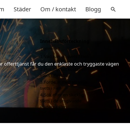
m
Städer
Om / kontakt
Blogg
Innehållsförteckning
gömma
1
Vad kan en svets i Flen
hjälpa till med?
år offerttjänst får du den enklaste och tryggaste vägen
2
Hur mycket kostar en
svets i Flen?
3
Fördelar med att välja
svets i Flen
4
Sök efter en skicklig
svets i de omgivande
städerna Flen