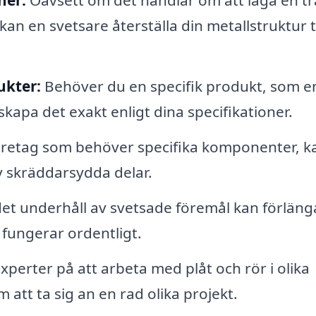
ner:
Oavsett om det handlar om att laga en tr
kan en svetsare återställa din metallstruktur til
ukter:
Behöver du en specifik produkt, som e
 skapa det exakt enligt dina specifikationer.
öretag som behöver specifika komponenter, k
av skräddarsydda delar.
t underhåll av svetsade föremål kan förläng
 fungerar ordentligt.
xperter på att arbeta med plåt och rör i olika
m att ta sig an en rad olika projekt.