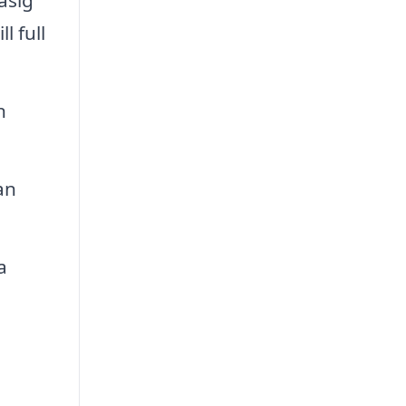
asig
l full
n
an
a