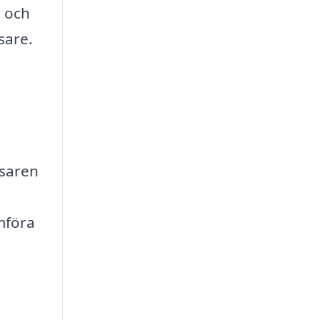
r och
sare.
tsaren
ämföra