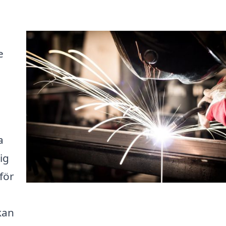
e
a
ig
 för
kan