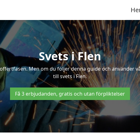
He
Svets i Flen
 i offertfasen. Men om du följer denna guide och använder v
till svets i Flen.
Få 3 erbjudanden, gratis och utan förpliktelser