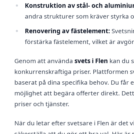
Konstruktion av stål- och aluminiu
andra strukturer som kräver styrka o
Renovering av fästelement:
Svetsni
förstärka fästelement, vilket är avgö
Genom att använda
svets i Flen
kan du sä
konkurrenskraftiga priser. Plattformen sv
baserat på dina specifika behov. Du får e
möjlighet att begära offerter direkt. Det
priser och tjänster.
När du letar efter svetsare i Flen är det 
säkerställa att du gör ett bra val. Här är 