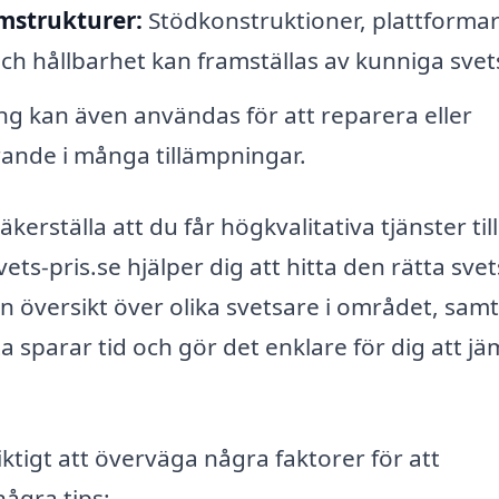
mstrukturer:
Stödkonstruktioner, plattforma
ch hållbarhet kan framställas av kunniga svet
ng kan även användas för att reparera eller
rande i många tillämpningar.
kerställa att du får högkvalitativa tjänster till
ets-pris.se hjälper dig att hitta den rätta sve
n översikt över olika svetsare i området, samt
ta sparar tid och gör det enklare för dig att j
viktigt att överväga några faktorer för att
några tips: