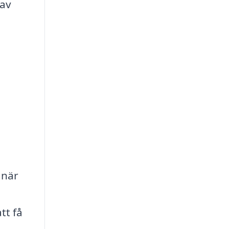
 av
 när
tt få