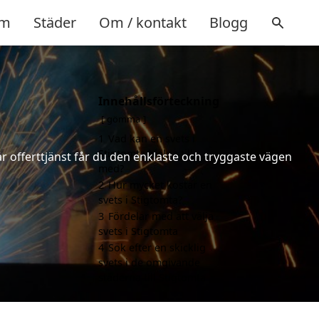
m
Städer
Om / kontakt
Blogg
Innehållsförteckning
gömma
1
Vad kan en svets i
Stigtomta hjälpa till
år offerttjänst får du den enklaste och tryggaste vägen
med?
2
Hur mycket kostar en
svets i Stigtomta?
3
Fördelar med att välja
svets i Stigtomta
4
Sök efter en skicklig
svets i de omgivande
städerna till Stigtomta