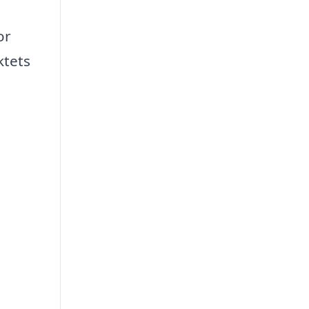
or
ktets