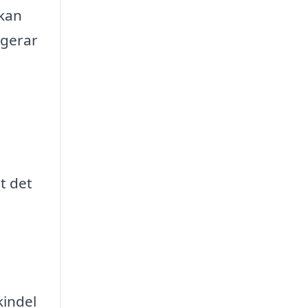
 kan
ngerar
t det
kindel