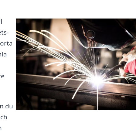
i
ts-
korta
ala
re
an du
och
n