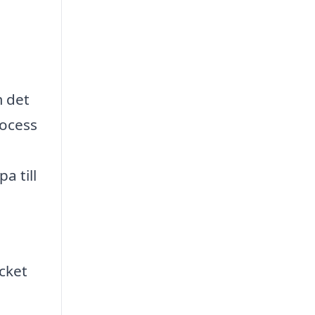
m det
rocess
a till
cket