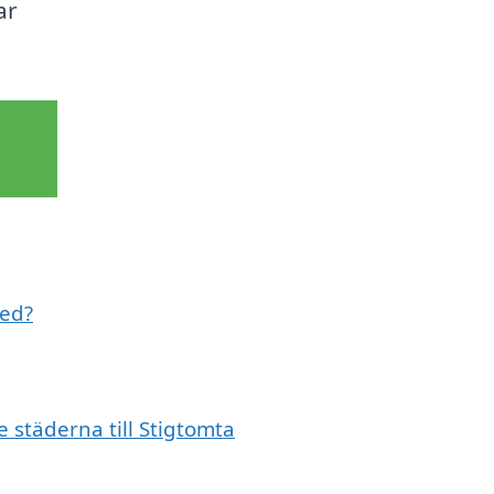
ar
med?
e städerna till Stigtomta