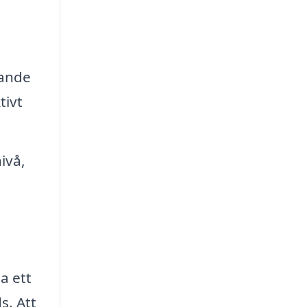
rande
tivt
ivå,
a ett
s. Att