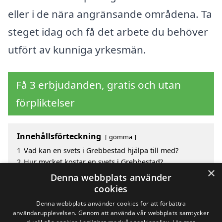
eller i de nära angränsande områdena. Ta
steget idag och få det arbete du behöver
utfört av kunniga yrkesmän.
Få 3 erbjudanden, gratis och utan
förpliktelser
Innehållsförteckning
gömma
1
Vad kan en svets i Grebbestad hjälpa till med?
2
Hur mycket kostar en svets i Grebbestad?
×
3
Fördelar med att välja svets i Grebbestad
Denna webbplats använder
4
Sök efter en skicklig svets i de omgivande städerna
cookies
Grebbestad
Denna webbplats använder cookies för att förbättra
användarupplevelsen. Genom att använda vår webbplats samtycker