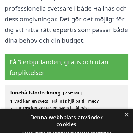
professionella svetsare i både Hällnäs och
dess omgivningar. Det gör det möjligt för
dig att hitta rätt expertis som passar både
dina behov och din budget.
Få 3 erbjudanden, gratis och utan
förpliktelser
Innehållsförteckning
gömma
1
Vad kan en svets i Hällnäs hjälpa till med?
2
Hur mycket kostar en svets i Hällnäs?
×
3
Fördelar med att välja svets i Hällnäs
Denna webbplats använder
4
Sök efter en skicklig svets i de omgivande städerna
cookies
Hällnäs
Denna webbplats använder cookies för att förbättra