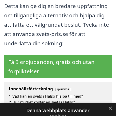
Detta kan ge dig en bredare uppfattning
om tillgängliga alternativ och hjälpa dig
att fatta ett välgrundat beslut. Tveka inte
att använda svets-pris.se för att
underlätta din sökning!
Få 3 erbjudanden, gratis och utan
förpliktelser
Innehållsförteckning
gömma
1
Vad kan en svets i Hälsö hjälpa till med?
2
Hur mycket kostar en svets i Hälsö?
×
3
Fördelar med att välja svets i Hälsö
Denna webbplats använder
4
Sök efter en skicklig svetsare i de omgivande