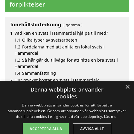
förpliktelser
Innehållsförteckning
gömma
1
Vad kan en svets i Hammerdal hjälpa till med?
1.1
Olika typer av svetsarbeten
1.2
Fördelarna med att anlita en lokal svets i
Hammerdal
1.3
Så här går du tillväga för att hitta en bra svets i
Hammerdal
1.4
Sammanfattning
2
Hur mycket kostar en svets i Hammerdal?
×
3
Fördelar med att välja svets i Hammerdal
Denna webbplats använder
4
Sök efter en skicklig svets i de omgivande städerna
cookies
Hammerdal
Denna webbplats använder cookies för att förbättra
användarupplevelsen. Genom att använda vår webbplats samtycker
du till alla cookies i enlighet med vår cookiepolicy.
Läs mer
Copyright 2026 - Pilanto Aps
ACCEPTERA ALLA
AVVISA ALLT