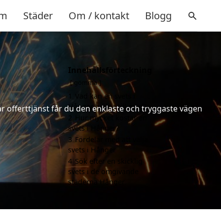
m
Städer
Om / kontakt
Blogg
Innehållsförteckning
gömma
1
Vad kan en svets i
Hånger hjälpa till med?
år offerttjänst får du den enklaste och tryggaste vägen
2
Hur mycket kostar en
svets i Hånger?
3
Fördelar med att välja
svets i Hånger
4
Sök efter en skicklig
svets i de omgivande
städerna Hånger