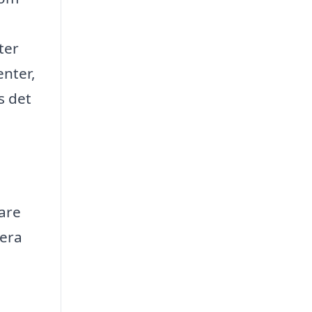
ter
nter,
s det
sare
mera