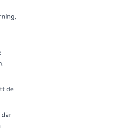
rning,
h
e
n.
tt de
 där
h