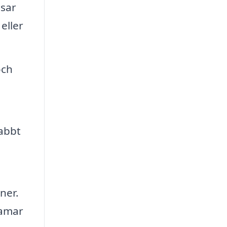
ssar
eller
och
nabbt
ner.
ramar