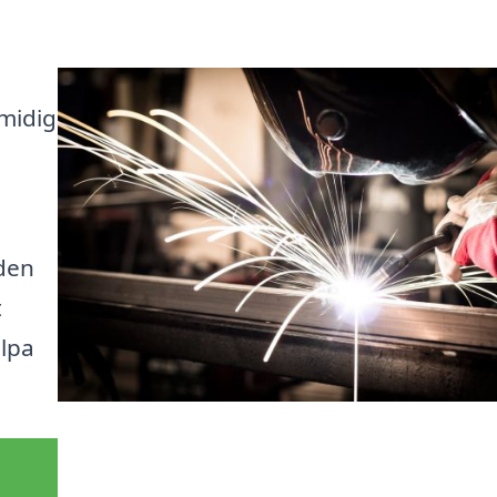
smidig
den
t
älpa