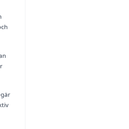
n
och
kan
r
egär
ktiv