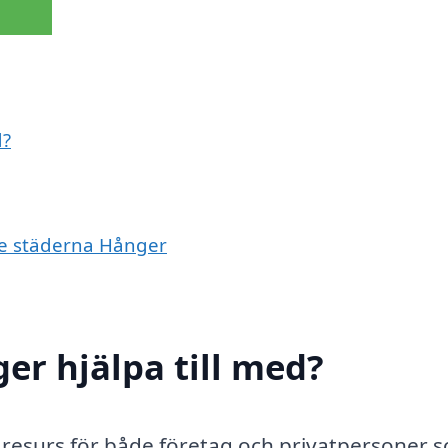
d?
nde städerna Hånger
er hjälpa till med?
g resurs för både företag och privatpersoner 