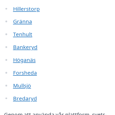
Hillerstorp
Gränna
Tenhult
Bankeryd
Höganäs
Forsheda
Mullsjö
Bredaryd
Genom att använda vår plattform, svets-