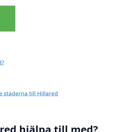
d?
 städerna till Hillared
red hjälpa till med?