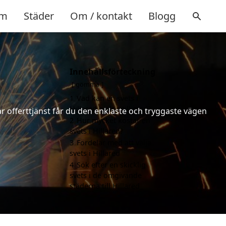
m
Städer
Om / kontakt
Blogg
Innehållsförteckning
gömma
1
Vad kan en svets i
Hillared hjälpa till med?
år offerttjänst får du den enklaste och tryggaste vägen
2
Hur mycket kostar en
svets i Hillared?
3
Fördelar med att välja
svets i Hillared
4
Sök efter en skicklig
svets i de omgivande
städerna till Hillared