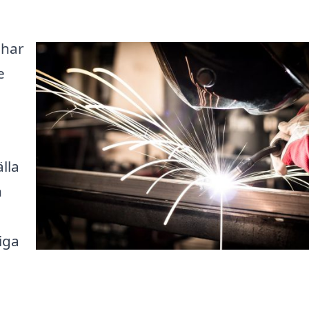
 har
e
lla
n
iga