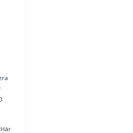
era
v
0
 Här