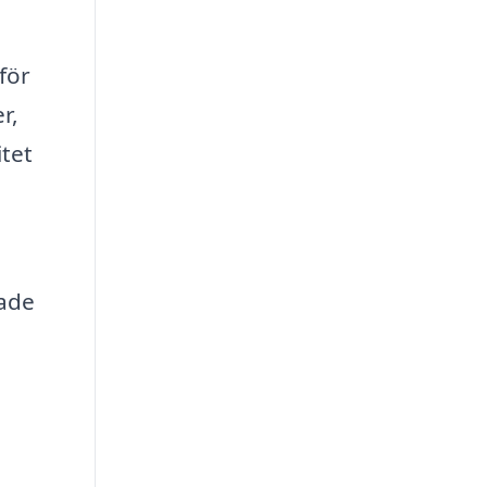
för
r,
itet
dade