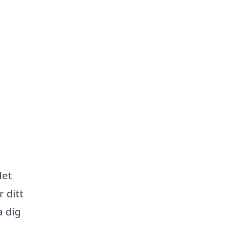
det
 ditt
a dig