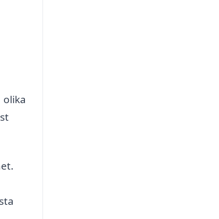
 olika
st
et.
sta