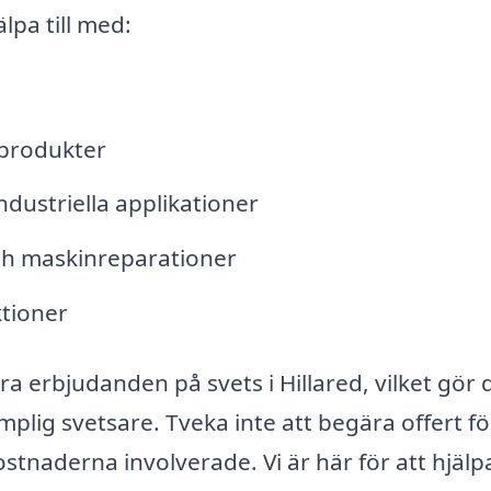
lpa till med:
lprodukter
ndustriella applikationer
och maskinreparationer
ktioner
a erbjudanden på svets i Hillared, vilket gör 
mplig svetsare. Tveka inte att begära offert för
ostnaderna involverade. Vi är här för att hjälp