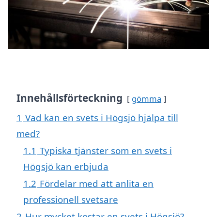
Innehållsförteckning
gömma
1
Vad kan en svets i Högsjö hjälpa till
med?
1.1
Typiska tjänster som en svets i
Högsjö kan erbjuda
1.2
Fördelar med att anlita en
professionell svetsare
2
Hur mycket kostar en svets i Högsjö?