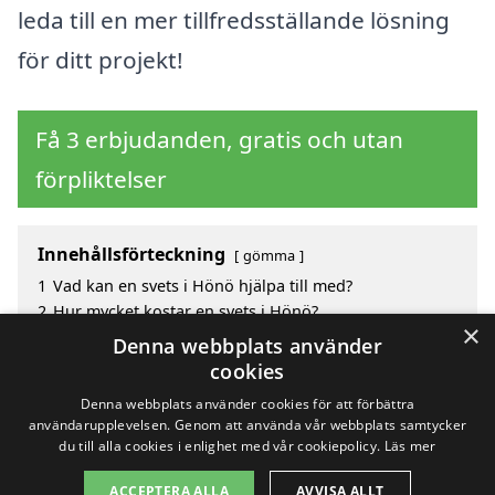
leda till en mer tillfredsställande lösning
för ditt projekt!
Få 3 erbjudanden, gratis och utan
förpliktelser
Innehållsförteckning
gömma
1
Vad kan en svets i Hönö hjälpa till med?
2
Hur mycket kostar en svets i Hönö?
×
3
Fördelar med att välja svets i Hönö
Denna webbplats använder
4
Sök efter en skicklig svets i de omgivande städerna
cookies
Hönö
Denna webbplats använder cookies för att förbättra
användarupplevelsen. Genom att använda vår webbplats samtycker
du till alla cookies i enlighet med vår cookiepolicy.
Läs mer
Copyright 2026 - Pilanto Aps
ACCEPTERA ALLA
AVVISA ALLT