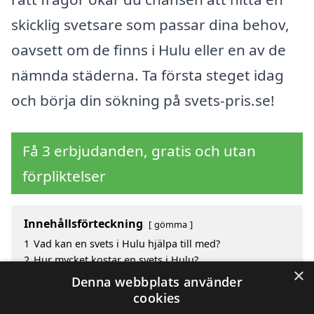
skicklig svetsare som passar dina behov,
oavsett om de finns i Hulu eller en av de
nämnda städerna. Ta första steget idag
och börja din sökning på svets-pris.se!
Få 3 erbjudanden, gratis och utan
förpliktelser
Innehållsförteckning
gömma
1
Vad kan en svets i Hulu hjälpa till med?
2
Hur mycket kostar en svets i Hulu?
×
3
Fördelar med att välja svets i Hulu
Denna webbplats använder
4
Sök efter en skicklig svets i de omgivande städerna
cookies
Hulu