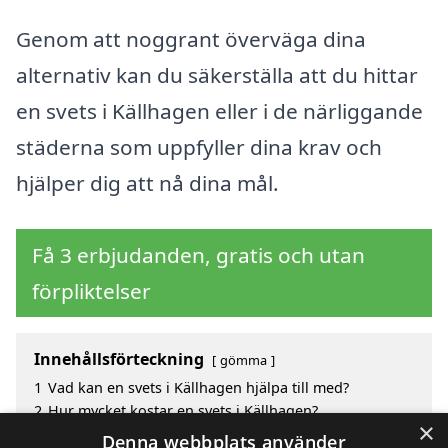
Genom att noggrant överväga dina
alternativ kan du säkerställa att du hittar
en svets i Källhagen eller i de närliggande
städerna som uppfyller dina krav och
hjälper dig att nå dina mål.
Få 3 erbjudanden, gratis och utan
förpliktelser
Innehållsförteckning
gömma
1
Vad kan en svets i Källhagen hjälpa till med?
2
Hur mycket kostar en svets i Källhagen?
×
3
Fördelar med att välja svets i Källhagen
Denna webbplats använder