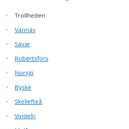
Trollheden
Vännäs
Sävar
Robertsfors
Norsjö
Byske
Skellefteå
Vindeln